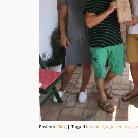
Posted in
Blog
|
Tagged
bontott tégla
,
jelzett tégla
,
p