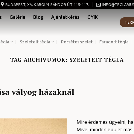
BUDAPEST, XV. KÁROLYI SÁNDOR ÚT 115-117.
INFO@TEGLARIU
s
Galéria
Blog
Ajánlatkérés
GYIK
TER
tégla
Szeletelt tégla
Pecsétes szelet
Faragott tégla
TAG ARCHÍVUMOK:
SZELETELT TÉGLA
ása vályog házaknál
Mire érdemes ügyelni, ha
Mivel minden épület más 