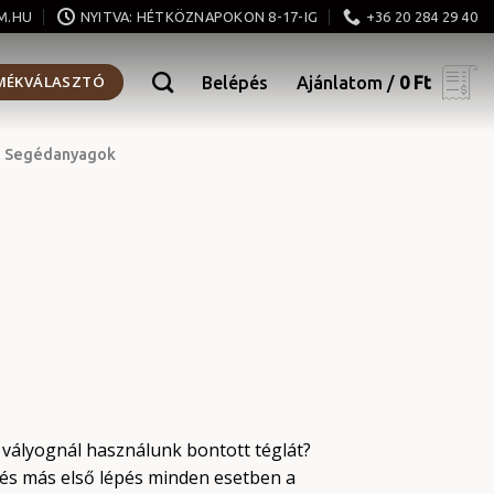
M.HU
NYITVA: HÉTKÖZNAPOKON 8-17-IG
+36 20 284 29 40
MÉKVÁLASZTÓ
Belépés
Ajánlatom /
0
Ft
Segédanyagok
 vályognál használunk bontott téglát?
és más első lépés minden esetben a