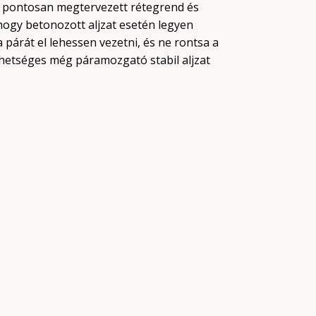
a pontosan megtervezett rétegrend és
hogy betonozott aljzat esetén legyen
a párát el lehessen vezetni, és ne rontsa a
ehetséges még páramozgató stabil aljzat