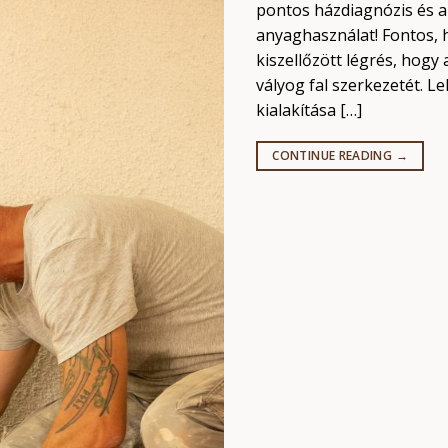
pontos házdiagnózis és 
anyaghasználat! Fontos, 
kiszellőzött légrés, hogy 
vályog fal szerkezetét. L
kialakítása […]
CONTINUE READING
→