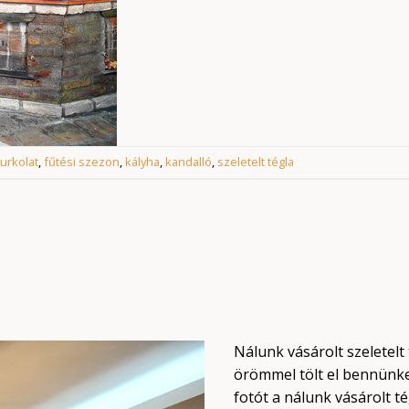
burkolat
,
fűtési szezon
,
kályha
,
kandalló
,
szeletelt tégla
Nálunk vásárolt szeletelt
örömmel tölt el bennünke
fotót a nálunk vásárolt t