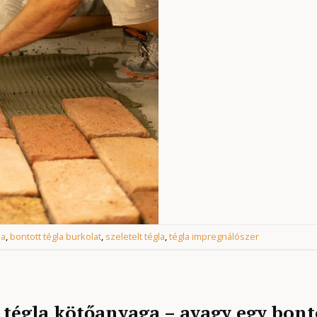
la
,
bontott tégla burkolat
,
szeletelt tégla
,
tégla impregnálószer
t tégla kötőanyaga – avagy egy bont