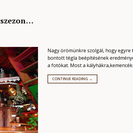
i szezon…
Nagy örömünkre szolgál, hogy egyre 
bontott tégla beépítésének eredményé
a fotókat. Most a kályhákra,kemencékr
CONTINUE READING
→