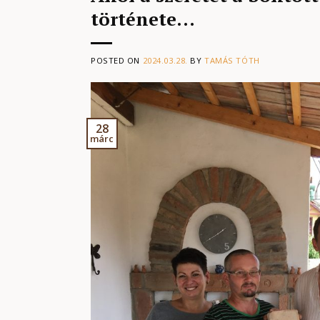
története…
POSTED ON
2024.03.28.
BY
TAMÁS TÓTH
28
márc