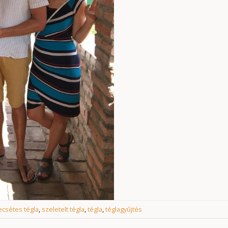
ecsétes tégla
,
szeletelt tégla
,
tégla
,
téglagyűjtés