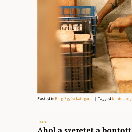
Posted in
Blog
,
Egyéb kategória
|
Tagged
bontott tég
BLOG
Ahol a szeretet a bontot