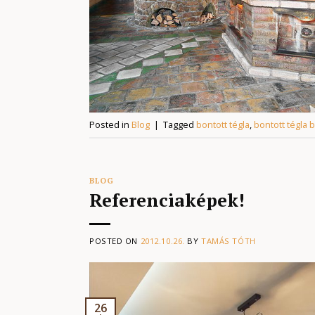
Posted in
Blog
|
Tagged
bontott tégla
,
bontott tégla 
BLOG
Referenciaképek!
POSTED ON
2012.10.26.
BY
TAMÁS TÓTH
26