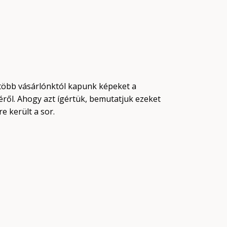
több vásárlónktól kapunk képeket a
ről. Ahogy azt ígértük, bemutatjuk ezeket
e került a sor.