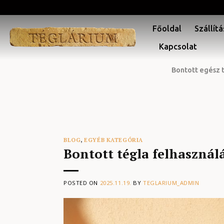
Skip
to
Főoldal
Szállítá
content
Kapcsolat
Bontott egész 
BLOG
,
EGYÉB KATEGÓRIA
Bontott tégla felhasznál
POSTED ON
2025.11.19.
BY
TEGLARIUM_ADMIN