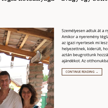
Személyesen adtuk át a ny
Amikor a nyeremény téglá
az igazi nyertesek mi les
helyezettnek, kiderült, h
aztán beugrottunk hozzáj
ajándékot. Az otthonukb
CONTINUE READING
→