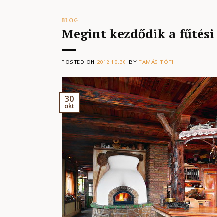
BLOG
Megint kezdődik a fűtés
POSTED ON
2012.10.30.
BY
TAMÁS TÓTH
30
okt