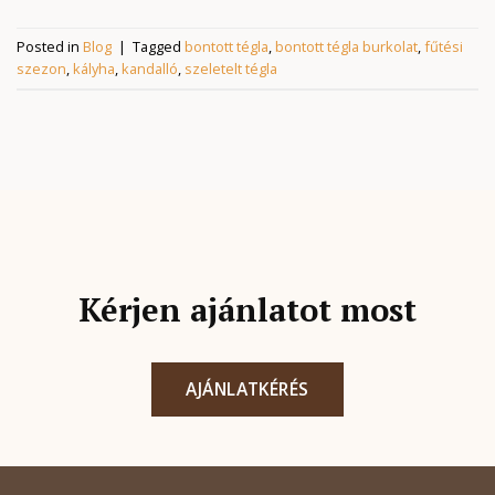
Posted in
Blog
|
Tagged
bontott tégla
,
bontott tégla burkolat
,
fűtési
szezon
,
kályha
,
kandalló
,
szeletelt tégla
Kérjen ajánlatot most
AJÁNLATKÉRÉS