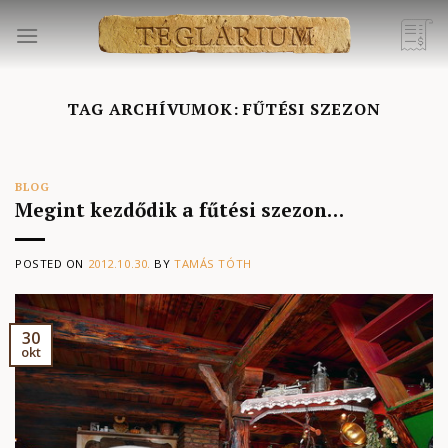
Skip
to
content
TAG ARCHÍVUMOK:
FŰTÉSI SZEZON
BLOG
Megint kezdődik a fűtési szezon…
POSTED ON
2012.10.30.
BY
TAMÁS TÓTH
30
okt