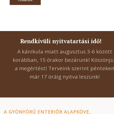
TERMÉKEK
Rendkívüli nyitvatartási idő!
A kánikula miatt augusztus 3-6 között
korábban, 15 órakor bezárunk! Köszönjü
a megértést! Terveink szerint pénteke
már 17 óráig nyitva leszünk!
A GYÖNYÖRŰ ENTERIŐR ALAPKÖVE,