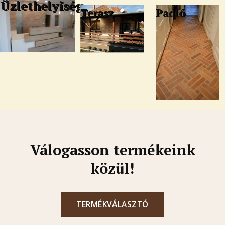
Üzlethelyiség
Terasz
Padló
Válogasson termékeink
közül!
TERMÉKVÁLASZTÓ