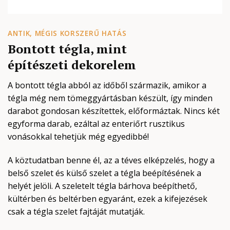
ANTIK, MÉGIS KORSZERŰ HATÁS
Bontott tégla, mint
építészeti dekorelem
A bontott tégla abból az időből származik, amikor a
tégla még nem tömeggyártásban készült, így minden
darabot gondosan készítettek, előformáztak. Nincs két
egyforma darab, ezáltal az enteriőrt rusztikus
vonásokkal tehetjük még egyedibbé!
A köztudatban benne él, az a téves elképzelés, hogy a
belső szelet és külső szelet a tégla beépítésének a
helyét jelöli. A szeletelt tégla bárhova beépíthető,
kültérben és beltérben egyaránt, ezek a kifejezések
csak a tégla szelet fajtáját mutatják.