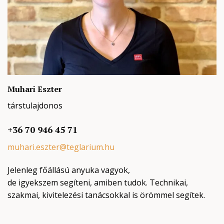
Muhari Eszter
társtulajdonos
+36 70 946 45 71
muhari.eszter@teglarium.hu
Jelenleg főállású anyuka vagyok,
de igyekszem segíteni, amiben tudok. Technikai,
szakmai, kivitelezési tanácsokkal is örömmel segítek.