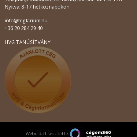
Nyitva: 8-17 hétköznapokon
info@teglarium.hu
+36 20 284 29 40
HVG TANÚSÍTVÁNY
Weboldalt készítette: