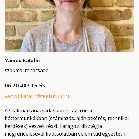
Vámos Katalin
szakmai tanácsadó
06 20 483 15 53
vamos.katalin@teglarium.hu
A szakmai tanácsadásban és az irodai
háttérmunkákban (számlázás, ajánlatkérés, technikai
kérdések) veszek részt. Faragott dísztégla
megrendelésével kapcsolatban velem tud egyeztetni.