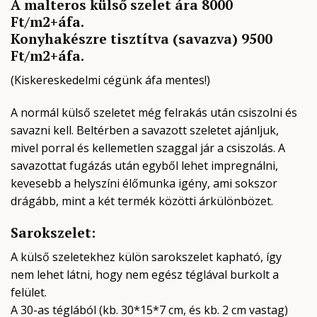
A malteros külső szelet ára 8000
Ft/m2+áfa.
Konyhakészre tisztítva (savazva) 9500
Ft/m2+áfa.
(Kiskereskedelmi cégünk áfa mentes!)
A normál külső szeletet még felrakás után csiszolni és
savazni kell. Beltérben a savazott szeletet ajánljuk,
mivel porral és kellemetlen szaggal jár a csiszolás. A
savazottat fugázás után egyből lehet impregnálni,
kevesebb a helyszíni élőmunka igény, ami sokszor
drágább, mint a két termék közötti árkülönbözet.
Sarokszelet:
A külső szeletekhez külön sarokszelet kapható, így
nem lehet látni, hogy nem egész téglával burkolt a
felület.
A 30-as téglából (kb. 30*15*7 cm, és kb. 2 cm vastag)