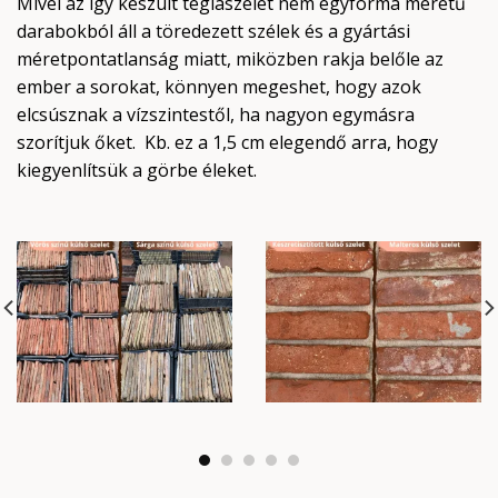
Mivel az így készült téglaszelet nem egyforma méretű
darabokból áll a töredezett szélek és a gyártási
méretpontatlanság miatt, miközben rakja belőle az
ember a sorokat, könnyen megeshet, hogy azok
elcsúsznak a vízszintestől, ha nagyon egymásra
szorítjuk őket. Kb. ez a 1,5 cm elegendő arra, hogy
kiegyenlítsük a görbe éleket.