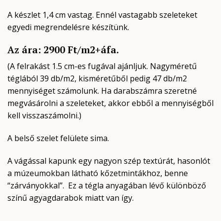
A készlet 1,4 cm vastag. Ennél vastagabb szeleteket
egyedi megrendelésre készítünk.
Az ára: 2900 Ft/m2+áfa.
(A felrakást 1.5 cm-es fugával ajánljuk. Nagyméretű
téglából 39 db/m2, kisméretűből pedig 47 db/m2
mennyiséget számolunk. Ha darabszámra szeretné
megvásárolni a szeleteket, akkor ebből a mennyiségből
kell visszaszámolni.)
A belső szelet felülete sima.
A vágással kapunk egy nagyon szép textúrát, hasonlót
a múzeumokban látható kőzetmintákhoz, benne
“zárványokkal”. Ez a tégla anyagában lévő különböző
színű agyagdarabok miatt van így.