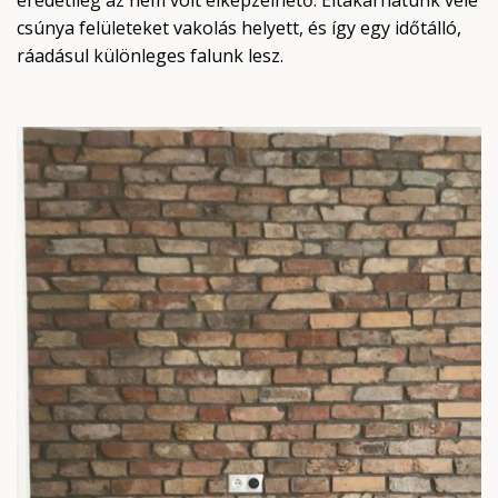
eredetileg az nem volt elképzelhető. Eltakarhatunk vele
csúnya felületeket vakolás helyett, és így egy időtálló,
ráadásul különleges falunk lesz.