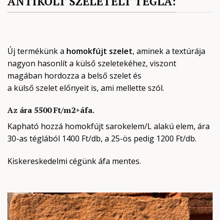
ANTIKOLT SZELETELT TÉGLA:
Új termékünk a
homokfújt szelet
, aminek a textúrája
nagyon hasonlít a külső szeletekéhez, viszont
magában hordozza a belső szelet és
a külső szelet előnyeit is, ami mellette szól.
Az ára 5500 Ft/m2+áfa.
Kapható hozzá homokfújt sarokelem/L alakú elem, ára
30-as téglából 1400 Ft/db, a 25-ös pedig 1200 Ft/db.
Kiskereskedelmi cégünk áfa mentes.