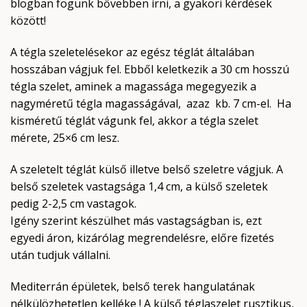
blogban fogunk bővebben írni, a gyakori kérdések
között!
A tégla szeletelésekor az egész téglát általában
hosszában vágjuk fel. Ebből keletkezik a 30 cm hosszú
tégla szelet, aminek a magassága megegyezik a
nagyméretű tégla magasságával, azaz kb. 7 cm-el. Ha
kisméretű téglát vágunk fel, akkor a tégla szelet
mérete, 25×6 cm lesz.
A szeletelt téglát külső illetve belső szeletre vágjuk. A
belső szeletek vastagsága 1,4 cm, a külső szeletek
pedig 2-2,5 cm vastagok.
Igény szerint készülhet más vastagságban is, ezt
egyedi áron, kizárólag megrendelésre, előre fizetés
után tudjuk vállalni.
Mediterrán épületek, belső terek hangulatának
nélkülözhetetlen kelléke ! A külső téglaszelet rusztikus,