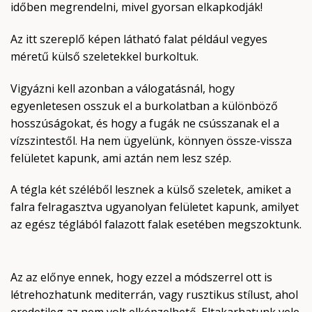
időben megrendelni, mivel gyorsan elkapkodják!
Az itt szereplő képen látható falat például vegyes
méretű külső szeletekkel burkoltuk.
Vigyázni kell azonban a válogatásnál, hogy
egyenletesen osszuk el a burkolatban a különböző
hosszúságokat, és hogy a fugák ne csússzanak el a
vízszintestől. Ha nem ügyelünk, könnyen össze-vissza
felületet kapunk, ami aztán nem lesz szép.
A tégla két széléből lesznek a külső szeletek, amiket a
falra felragasztva ugyanolyan felületet kapunk, amilyet
az egész téglából falazott falak esetében megszoktunk.
Az az előnye ennek, hogy ezzel a módszerrel ott is
létrehozhatunk mediterrán, vagy rusztikus stílust, ahol