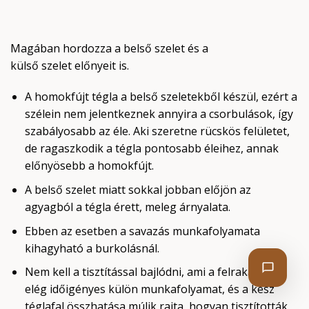
Magában hordozza a belső szelet és a
külső szelet előnyeit is.
A homokfújt tégla a belső szeletekből készül, ezért a
szélein nem jelentkeznek annyira a csorbulások, így
szabályosabb az éle. Aki szeretne rücskös felületet,
de ragaszkodik a tégla pontosabb éleihez, annak
előnyösebb a homokfújt.
A belső szelet miatt sokkal jobban előjön az
agyagból a tégla érett, meleg árnyalata.
Ebben az esetben a savazás munkafolyamata
kihagyható a burkolásnál.
Nem kell a tisztítással bajlódni, ami a felrakásnál
elég időigényes külön munkafolyamat, és a kész
téglafal összhatása múlik rajta, hogyan tisztították