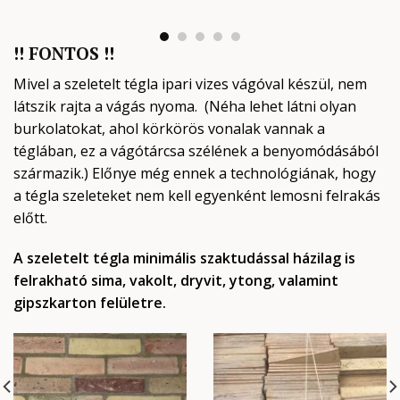
!! FONTOS !!
Mivel a szeletelt tégla ipari vizes vágóval készül, nem
látszik rajta a vágás nyoma. (Néha lehet látni olyan
burkolatokat, ahol körkörös vonalak vannak a
téglában, ez a vágótárcsa szélének a benyomódásából
származik.) Előnye még ennek a technológiának, hogy
a tégla szeleteket nem kell egyenként lemosni felrakás
előtt.
A szeletelt tégla minimális szaktudással házilag is
felrakható sima, vakolt, dryvit, ytong, valamint
gipszkarton felületre.