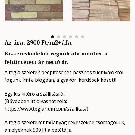
Az ára: 2900 Ft/m2+áfa.
Kiskereskedelmi cégünk áfa mentes, a
feltüntetett ár nettó ár.
A tégla szeletek beépítéséhez hasznos tudnivalókról
fogunk írni a blogban, a gyakori kérdések között!
Egy kis kitérő a szállításról:
(Bővebben itt olvashat róla:
https://www.teglarium.com/szallitas/)
A tégla szeleteket műanyag rekeszekbe csomagoljuk,
amelyeknek 500 Ft a betétdíja.