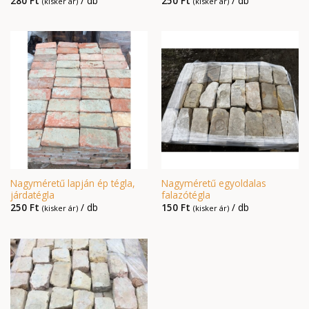
280
Ft
/ db
250
Ft
/ db
(kisker ár)
(kisker ár)
Nagyméretű lapján ép tégla,
Nagyméretű egyoldalas
járdatégla
falazótégla
250
Ft
/ db
150
Ft
/ db
(kisker ár)
(kisker ár)