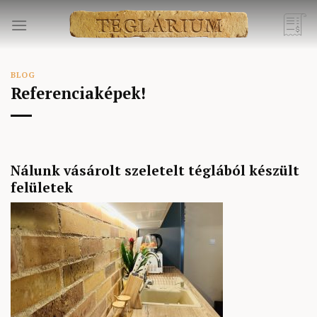
Skip
to
content
BLOG
Referenciaképek!
Nálunk vásárolt szeletelt téglából készült
felületek