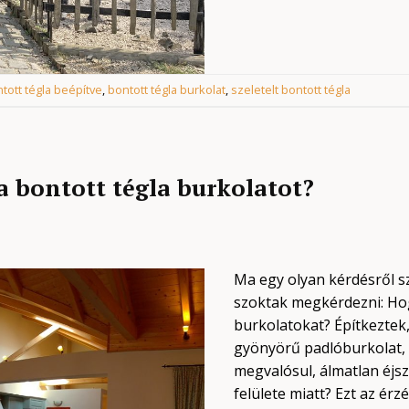
tott tégla beépítve
,
bontott tégla burkolat
,
szeletelt bontott tégla
a bontott tégla burkolatot?
Ma egy olyan kérdésről sz
szoktak megkérdezni: Hog
burkolatokat? Építkeztek,
gyönyörű padlóburkolat, 
megvalósul, álmatlan éjs
felülete miatt? Ezt az ér