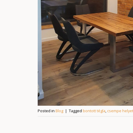
Posted in
Blog
|
Tagged
bontott tégla
,
csempe helyet