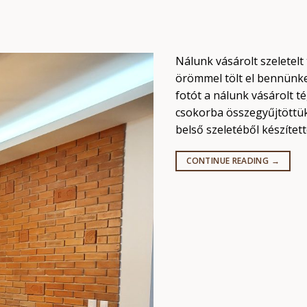
Nálunk vásárolt szeletelt
örömmel tölt el bennünke
fotót a nálunk vásárolt t
csokorba összegyűjtöttük 
belső szeletéből készített
CONTINUE READING
→