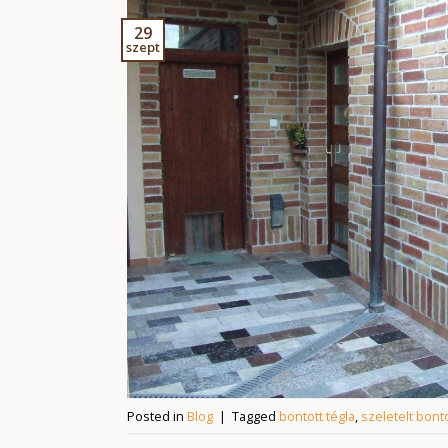
29
szept
Posted in
Blog
|
Tagged
bontott tégla
,
szeletelt bonto