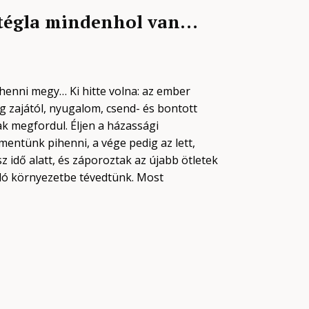
 tégla mindenhol van…
ihenni megy… Ki hitte volna: az ember
ág zajától, nyugalom, csend- és bontott
ak megfordul. Éljen a házassági
 mentünk pihenni, a vége pedig az lett,
 idő alatt, és záporoztak az újabb ötletek
áló környezetbe tévedtünk. Most