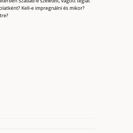
ültérben Szabad-e szeletelt, vágott téglát
olatként? Kell-e impregnálni és mikor?
tre?