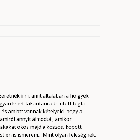
eretnék írni, amit általában a hölgyek
yan lehet takarítani a bontott tégla
 és amiatt vannak kételyeid, hogy a
amiről annyit álmodtál, amikor
zakákat okoz majd a koszos, kopott
zést én is ismerem… Mint olyan feleségnek,