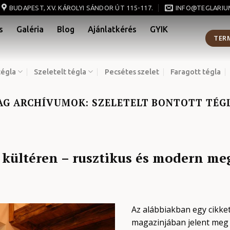
BUDAPEST, XV. KÁROLYI SÁNDOR ÚT 115-117.
INFO@TEGLARIU
s
Galéria
Blog
Ajánlatkérés
GYIK
TER
tégla
Szeletelt tégla
Pecsétes szelet
Faragott tégla
AG ARCHÍVUMOK:
SZELETELT BONTOTT TÉG
s kültéren – rusztikus és modern m
Az alábbiakban egy cikke
magazinjában jelent meg 