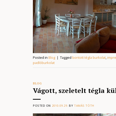
Posted in
Blog
|
Tagged
bontott tégla burkolat
,
impre
padlóburkolat
BLOG
Vágott, szeletelt tégla k
POSTED ON
2010.09.29.
BY
TAMÁS TÓTH