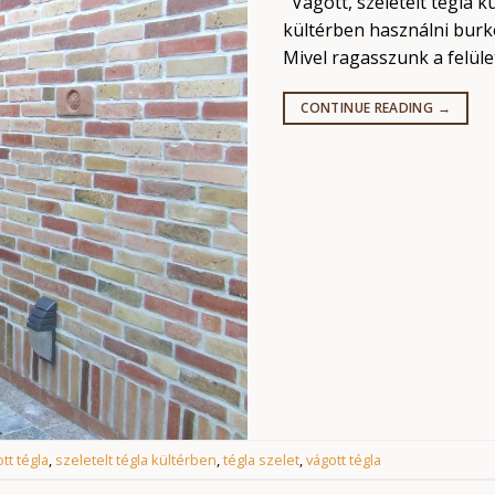
Vágott, szeletelt tégla k
kültérben használni burk
Mivel ragasszunk a felüle
CONTINUE READING
→
tt tégla
,
szeletelt tégla kültérben
,
tégla szelet
,
vágott tégla