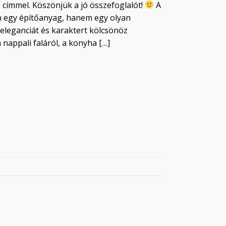
 címmel. Köszönjük a jó összefoglalót!
A
n egy építőanyag, hanem egy olyan
ó eleganciát és karaktert kölcsönöz
nappali faláról, a konyha […]