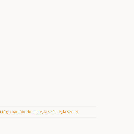
t tégla padlóburkolat
,
tégla szél
,
tégla szelet