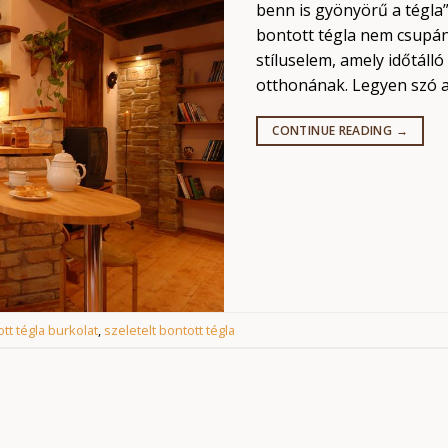
benn is gyönyörű a tégla”
bontott tégla nem csupá
stíluselem, amely időtáll
otthonának. Legyen szó a 
CONTINUE READING
→
tt tégla burkolat
,
szeletelt bontott tégla