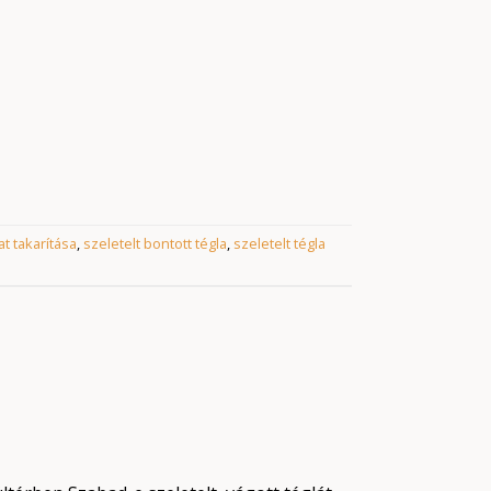
t takarítása
,
szeletelt bontott tégla
,
szeletelt tégla