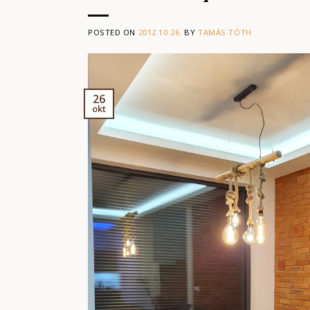
POSTED ON
2012.10.26.
BY
TAMÁS TÓTH
26
okt