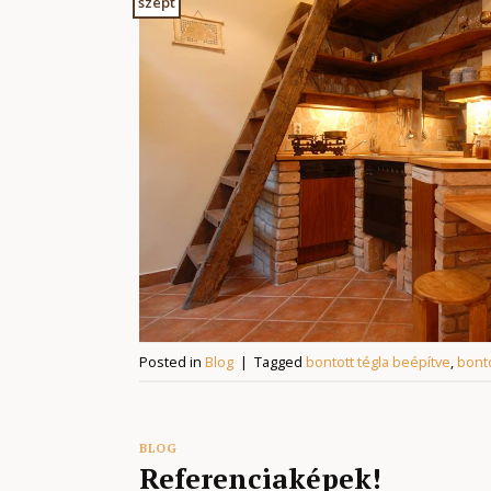
szept
Posted in
Blog
|
Tagged
bontott tégla beépítve
,
bonto
BLOG
Referenciaképek!