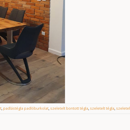
t
,
padlástégla padlóburkolat
,
szeletelt bontott tégla
,
szeletelt tégla
,
szeletel