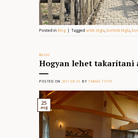
Posted in
Blog
|
Tagged
antik tégla
,
bontott tégla
,
bon
BLOG
Hogyan lehet takarítani 
POSTED ON
2011.08.25.
BY
TAMÁS TÓTH
25
aug