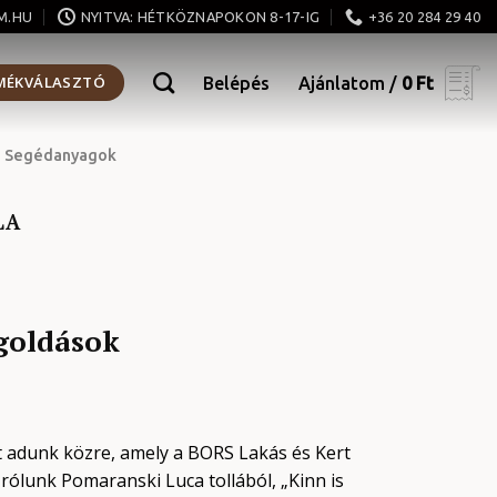
M.HU
NYITVA: HÉTKÖZNAPOKON 8-17-IG
+36 20 284 29 40
MÉKVÁLASZTÓ
Belépés
Ajánlatom /
0
Ft
Segédanyagok
LA
egoldások
t adunk közre, amely a BORS Lakás és Kert
rólunk Pomaranski Luca tollából, „Kinn is