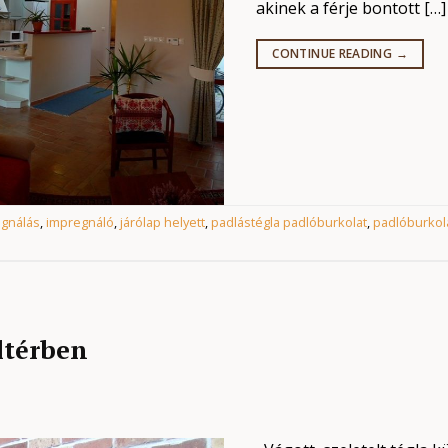
akinek a férje bontott […]
CONTINUE READING
→
gnálás
,
impregnáló
,
járólap helyett
,
padlástégla padlóburkolat
,
padlóburkola
ültérben