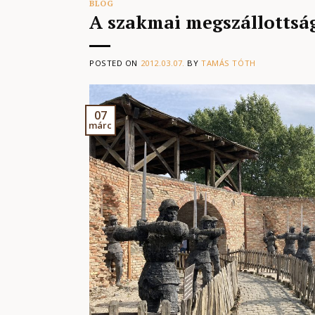
BLOG
A szakmai megszállottsá
POSTED ON
2012.03.07.
BY
TAMÁS TÓTH
07
márc