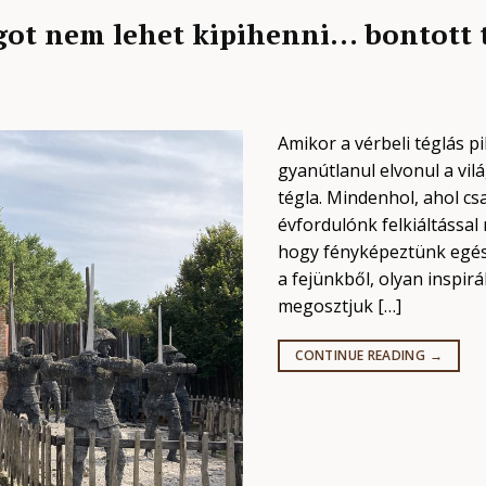
got nem lehet kipihenni… bontott
Amikor a vérbeli téglás p
gyanútlanul elvonul a vil
tégla. Mindenhol, ahol cs
évfordulónk felkiáltással
hogy fényképeztünk egész
a fejünkből, olyan inspir
megosztjuk […]
CONTINUE READING
→