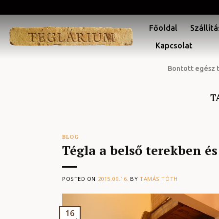
Skip
to
Főoldal
Szállítá
content
Kapcsolat
Bontott egész 
T
BLOG
Tégla a belső terekben é
POSTED ON
2015.09.16.
BY
TAMÁS TÓTH
16