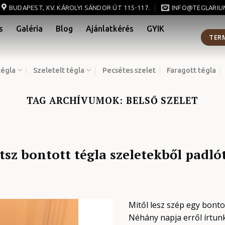
BUDAPEST, XV. KÁROLYI SÁNDOR ÚT 115-117.
INFO@TEGLARIU
s
Galéria
Blog
Ajánlatkérés
GYIK
TER
tégla
Szeletelt tégla
Pecsétes szelet
Faragott tégla
TAG ARCHÍVUMOK:
BELSŐ SZELET
tsz bontott tégla szeletekből padló
Mitől lesz szép egy bonto
Néhány napja erről írtun