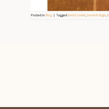
Posted in
Blog
|
Tagged
belső szelet
,
bontott tégla
,
b