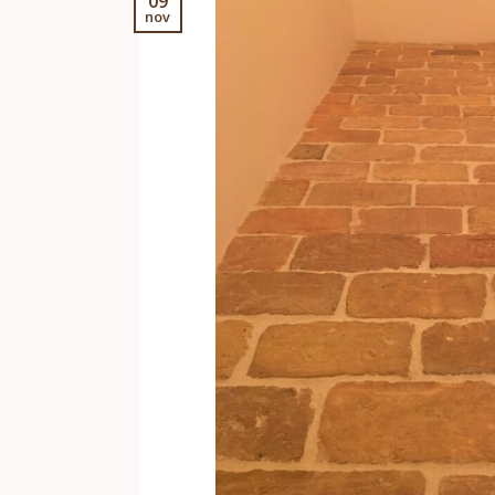
09
nov