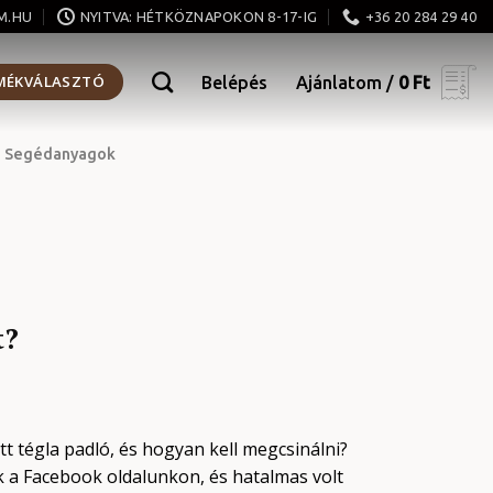
M.HU
NYITVA: HÉTKÖZNAPOKON 8-17-IG
+36 20 284 29 40
MÉKVÁLASZTÓ
Belépés
Ajánlatom /
0
Ft
Segédanyagok
t?
tt tégla padló, és hogyan kell megcsinálni?
k a Facebook oldalunkon, és hatalmas volt