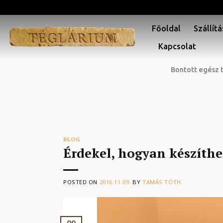
Skip
to
Főoldal
Szállítá
content
Kapcsolat
Bontott egész 
BLOG
Érdekel, hogyan készíthe
POSTED ON
2016.11.09.
BY
TAMÁS TÓTH