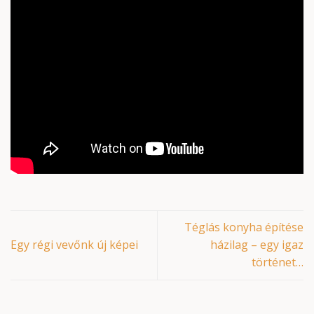
Téglás konyha építése
Egy régi vevőnk új képei
házilag – egy igaz
történet…