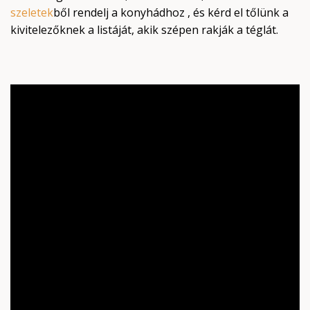
szeletek
ből rendelj a konyhádhoz , és kérd el tőlünk a
kivitelezőknek a listáját, akik szépen rakják a téglát.