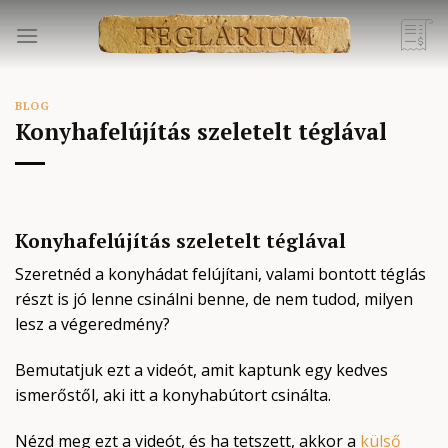
Skip
to
content
BLOG
Konyhafelújítás szeletelt téglával
Konyhafelújítás szeletelt téglával
Szeretnéd a konyhádat felújítani, valami bontott téglás
részt is jó lenne csinálni benne, de nem tudod, milyen
lesz a végeredmény?
Bemutatjuk ezt a videót, amit kaptunk egy kedves
ismerőstől, aki itt a konyhabútort csinálta.
Nézd meg ezt a videót, és ha tetszett, akkor a
külső