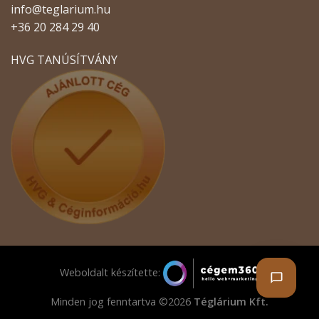
info@teglarium.hu
+36 20 284 29 40
HVG TANÚSÍTVÁNY
Weboldalt készítette:
Minden jog fenntartva ©2026
Téglárium Kft.