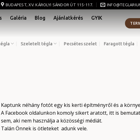
BUDAPEST, XV. KÁROLYI SÁNDOR ÚT 115-117.
INFO@TEGLARIU
s
Galéria
Blog
Ajánlatkérés
GYIK
TER
tégla
Szeletelt tégla
Pecsétes szelet
Faragott tégla
i
Kaptunk néhány fotót egy kis kerti építményről és a környe
A Facebook oldalunkon komoly sikert aratott, itt is bemuta
sem, aki nem használja a közösségi médiát.
Talán Önnek is ötleteket adunk vele.