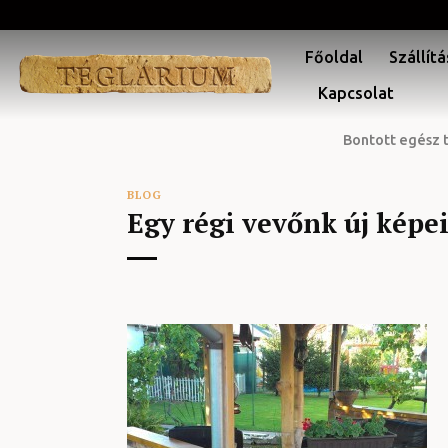
Skip
to
Főoldal
Szállítá
content
Kapcsolat
Bontott egész 
BLOG
Egy régi vevőnk új képe