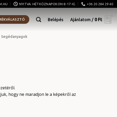
M.HU
NYITVA: HÉTKÖZNAPOKON 8-17-IG
+36 20 284 29 40
MÉKVÁLASZTÓ
Belépés
Ajánlatom /
0
Ft
Segédanyagok
zetéről.
tjuk, hogy ne maradjon le a képekről az