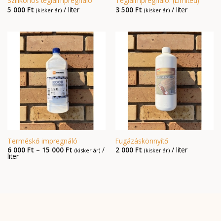
Szilikonos téglaimpregnáló
Téglaimpregnáló: (Limited)
5 000
Ft
/ liter
3 500
Ft
/ liter
(kisker ár)
(kisker ár)
Terméskő impregnáló
Fugázáskönnyítő
Ártartomány:
6 000
Ft
–
15 000
Ft
/
2 000
Ft
/ liter
(kisker ár)
(kisker ár)
6
liter
000 Ft
-
15
000 Ft