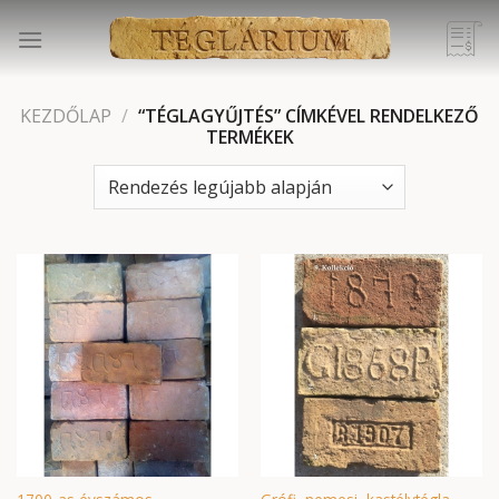
Skip
to
content
KEZDŐLAP
/
“TÉGLAGYŰJTÉS” CÍMKÉVEL RENDELKEZŐ
TERMÉKEK