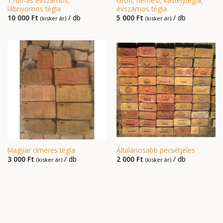
1700-as évszámos,
Grófi, nemesi, kastélytégla,
lábnyomos tégla
évszámos tégla
10 000
Ft
/ db
5 000
Ft
/ db
(kisker ár)
(kisker ár)
Magyar címeres tégla
Általánosabb pecsétjeles
3 000
Ft
/ db
2 000
Ft
/ db
(kisker ár)
(kisker ár)