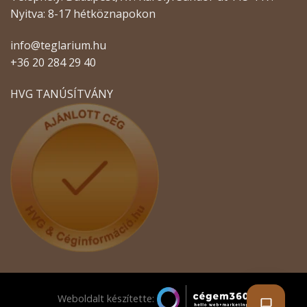
Nyitva: 8-17 hétköznapokon
info@teglarium.hu
+36 20 284 29 40
HVG TANÚSÍTVÁNY
Weboldalt készítette: