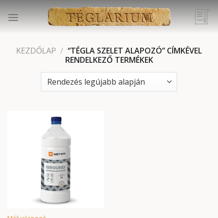
Skip
to
content
KEZDŐLAP
/
“TÉGLA SZELET ALAPOZÓ” CÍMKÉVEL
RENDELKEZŐ TERMÉKEK