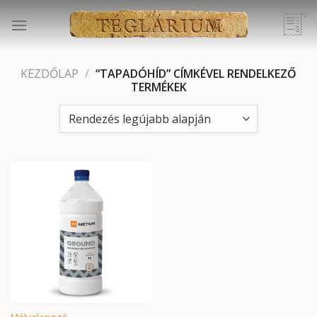
Skip
to
content
KEZDŐLAP
/
“TAPADÓHÍD” CÍMKÉVEL RENDELKEZŐ
TERMÉKEK