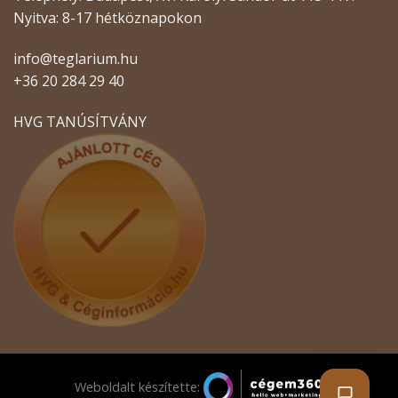
Nyitva: 8-17 hétköznapokon
info@teglarium.hu
+36 20 284 29 40
HVG TANÚSÍTVÁNY
Weboldalt készítette: