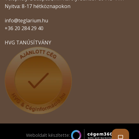
Nyitva: 8-17 hétköznapokon
info@teglarium.hu
+36 20 284 29 40
HVG TANÚSÍTVÁNY
Weboldalt készítette: