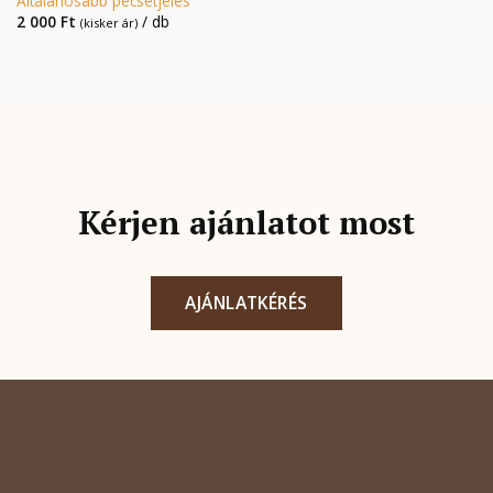
Általánosabb pecsétjeles
2 000
Ft
/ db
(kisker ár)
Kérjen ajánlatot most
AJÁNLATKÉRÉS