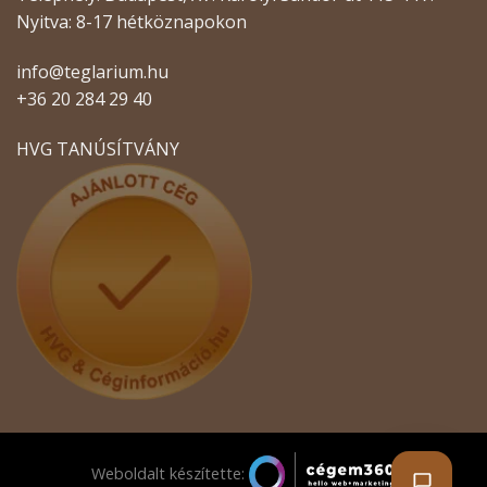
Nyitva: 8-17 hétköznapokon
info@teglarium.hu
+36 20 284 29 40
HVG TANÚSÍTVÁNY
Weboldalt készítette: