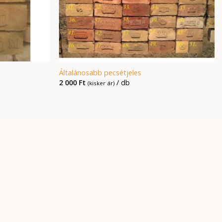
Általánosabb pecsétjeles
2 000
Ft
/ db
(kisker ár)