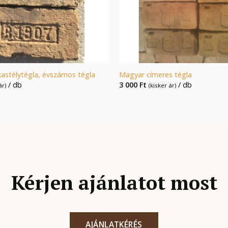
 kastélytégla, évszámos tégla
Magyar címeres tégla
/ db
3 000
Ft
/ db
ár)
(kisker ár)
Kérjen ajánlatot most
AJÁNLATKÉRÉS