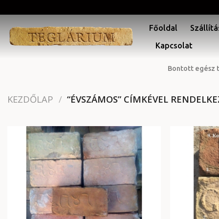
Skip
to
Főoldal
Szállítá
content
Kapcsolat
Bontott egész 
KEZDŐLAP
/
“ÉVSZÁMOS” CÍMKÉVEL RENDELK