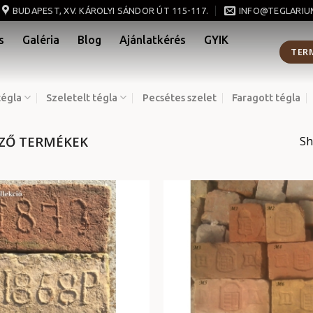
BUDAPEST, XV. KÁROLYI SÁNDOR ÚT 115-117.
INFO@TEGLARIU
s
Galéria
Blog
Ajánlatkérés
GYIK
TER
tégla
Szeletelt tégla
Pecsétes szelet
Faragott tégla
EZŐ TERMÉKEK
Sh