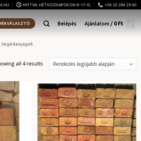
M.HU
NYITVA: HÉTKÖZNAPOKON 8-17-IG
+36 20 284 29 40
MÉKVÁLASZTÓ
Belépés
Ajánlatom /
0
Ft
Segédanyagok
owing all 4 results