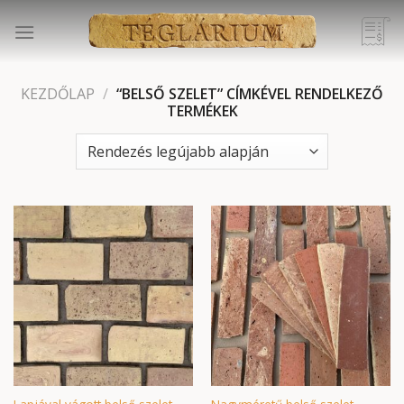
Skip
to
content
KEZDŐLAP
/
“BELSŐ SZELET” CÍMKÉVEL RENDELKEZŐ
TERMÉKEK