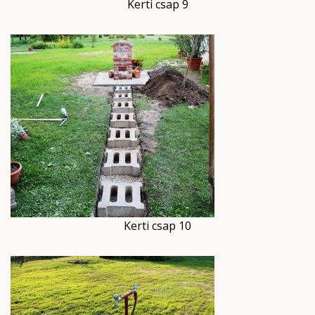
Kerti csap 9
Kerti csap 10