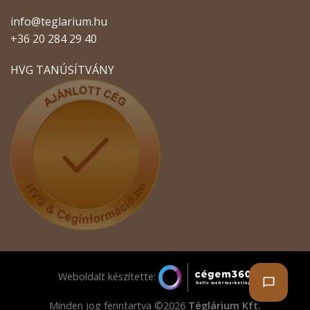
info@teglarium.hu
+36 20 284 29 40
HVG TANÚSÍTVÁNY
Weboldalt készítette:
Minden jog fenntartva ©2026
Téglárium Kft.