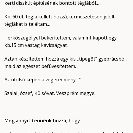
kerti díszkút építésének bontott téglából…
Kb. 60 db tégla kellett hozzá, természetesen jelölt
téglákat is találtam…
Térkőszegéllyel bekerítettem, valamint kapott egy
kb.15 cm vastag kavicságyat.
Aztán készítettem hozzá egy kis „tipegőt” gyeprácsból,
majd az egészet befüvesítettem.
Az utolsó képen a végeredmény…”
Szalai József, Külsővat, Veszprém megye.
Még annyit tennénk hozzá
, hogy