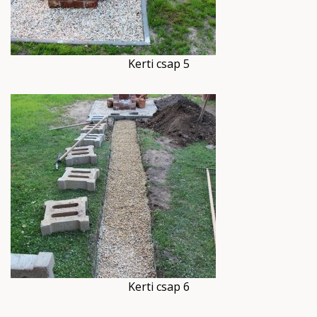
Kerti csap 5
Kerti csap 6