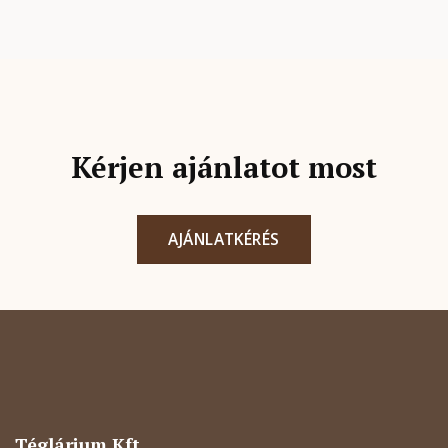
Kérjen ajánlatot most
AJÁNLATKÉRÉS
Téglárium Kft.