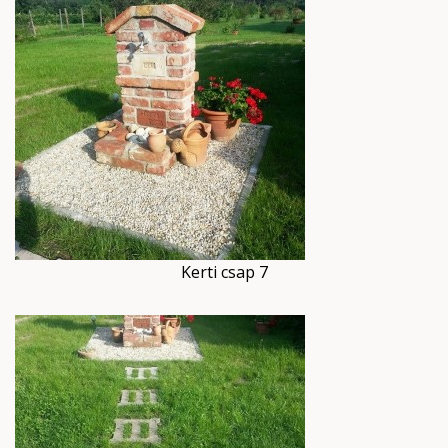
Kerti csap 7