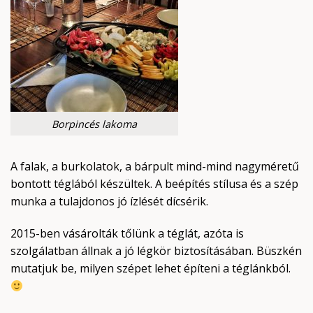
Borpincés lakoma
A falak, a burkolatok, a bárpult mind-mind nagyméretű
bontott téglából készültek. A beépítés stílusa és a szép
munka a tulajdonos jó ízlését dícsérik.
2015-ben vásárolták tőlünk a téglát, azóta is
szolgálatban állnak a jó légkör biztosításában. Büszkén
mutatjuk be, milyen szépet lehet építeni a téglánkból.