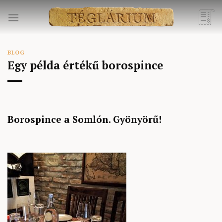
Skip
to
content
BLOG
Egy példa értékű borospince
Borospince a Somlón. Gyönyörű!